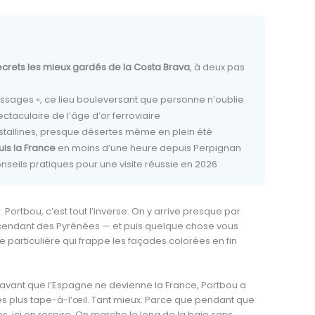
ecrets les mieux gardés de la Costa Brava
, à deux pas
ssages », ce lieu bouleversant que personne n’oublie
ectaculaire de l’âge d’or ferroviaire
stallines, presque désertes même en plein été
is la France
en moins d’une heure depuis Perpignan
seils pratiques pour une visite réussie en 2026
r. Portbou, c’est tout l’inverse. On y arrive presque par
scendant des Pyrénées — et puis quelque chose vous
re particulière qui frappe les façades colorées en fin
e avant que l’Espagne ne devienne la France, Portbou a
s plus tape-à-l’œil. Tant mieux. Parce que pendant que
, ici on respire. On marche le long de la baie sans