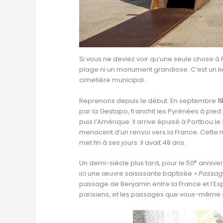
Si vous ne deviez voir qu’une seule chose à Po
plage ni un monument grandiose. C’est un lie
cimetière municipal.
Reprenons depuis le début. En septembre
1
par la Gestapo, franchit les Pyrénées à pied p
puis l’Amérique. Il arrive épuisé à Portbou l
menacent d’un renvoi vers la France. Cette nu
met fin à ses jours. Il avait 48 ans.
e
Un demi-siècle plus tard, pour le 50
annivers
ici une œuvre saisissante baptisée
« Passag
passage de Benjamin entre la France et l’E
parisiens, et les passages que vous-même 