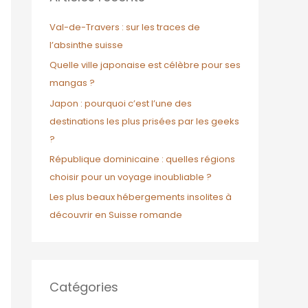
r
c
Val-de-Travers : sur les traces de
h
l’absinthe suisse
e
Quelle ville japonaise est célèbre pour ses
r
mangas ?
Japon : pourquoi c’est l’une des
:
destinations les plus prisées par les geeks
?
République dominicaine : quelles régions
choisir pour un voyage inoubliable ?
Les plus beaux hébergements insolites à
découvrir en Suisse romande
Catégories