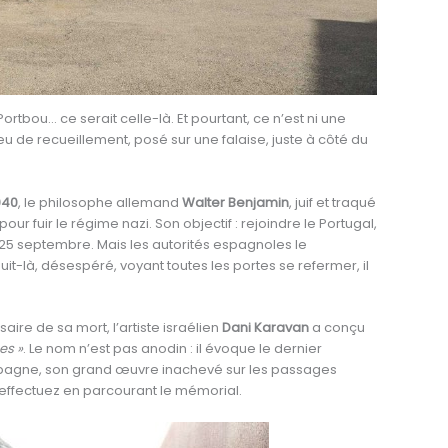
rtbou… ce serait celle-là. Et pourtant, ce n’est ni une
u de recueillement, posé sur une falaise, juste à côté du
940
, le philosophe allemand
Walter Benjamin
, juif et traqué
our fuir le régime nazi. Son objectif : rejoindre le Portugal,
e 25 septembre. Mais les autorités espagnoles le
it-là, désespéré, voyant toutes les portes se refermer, il
aire de sa mort, l’artiste israélien
Dani Karavan
a conçu
es »
. Le nom n’est pas anodin : il évoque le dernier
spagne, son grand œuvre inachevé sur les passages
effectuez en parcourant le mémorial.