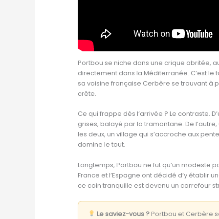
Portbou se niche dans une crique abritée, a
directement dans la Méditerranée. C’est le t
sa voisine française Cerbère se trouvant à pe
crête.
Ce qui frappe dès l’arrivée ? Le contraste. D’
grises, balayé par la tramontane. De l’autre,
les deux, un village qui s’accroche aux pent
domine le tout.
Longtemps, Portbou ne fut qu’un modeste po
France et l’Espagne ont décidé d’y établir une
ce coin tranquille est devenu un carrefour st
Le saviez-vous ?
Portbou et Cerbère s