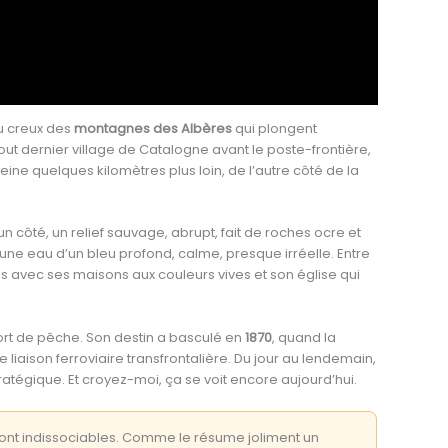
u creux des
montagnes des Albères
qui plongent
out dernier village de Catalogne avant le poste-frontière,
ine quelques kilomètres plus loin, de l’autre côté de la
un côté, un relief sauvage, abrupt, fait de roches ocre et
 une eau d’un bleu profond, calme, presque irréelle. Entre
es avec ses maisons aux couleurs vives et son église qui
rt de pêche. Son destin a basculé en
1870
, quand la
 liaison ferroviaire transfrontalière. Du jour au lendemain,
ratégique. Et croyez-moi, ça se voit encore aujourd’hui.
ont indissociables. Comme le résume joliment un