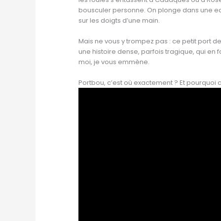
bousculer personne. On plonge dans une eau
sur les doigts d’une main.
Mais ne vous y trompez pas : ce petit port de 
une histoire dense, parfois tragique, qui en 
moi, je vous emmène.
Portbou, c’est où exactement ? Et pourquoi ce 