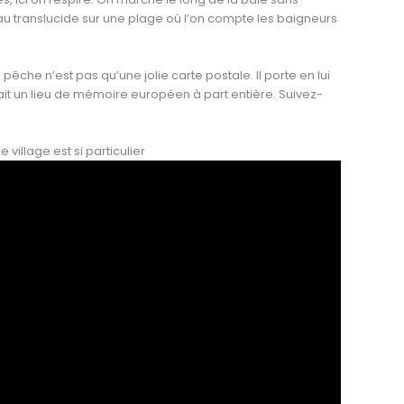
 translucide sur une plage où l’on compte les baigneurs
pêche n’est pas qu’une jolie carte postale. Il porte en lui
fait un lieu de mémoire européen à part entière. Suivez-
village est si particulier