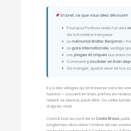
En bref, ce que vous allez découvrir :
Pourquoi Portbou reste l’un des
s
de la frontière française
Le
mémorial Walter Benjamin
« Pa
La
gare internationale
, vestige sp
Les
plages et criques
aux eaux cri
Comment
y accéder en train depu
Où manger, quand venir et nos con
Il y a des villages qu’on traverse sans les voi
hasard — souvent en train, parfois en rede
retient. Le silence, peut-être. Ou cette lumiè
d’après-midi.
Coincé tout au nord de la
Costa Brava
, just
longtemps vécu dans l’ombre de ses voisine
les foules s’entassent à Cadaqués ou à Roses