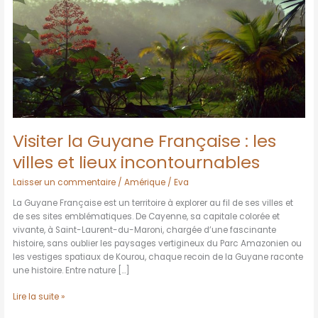
villes
et
lieux
incontournables
Visiter la Guyane Française : les
villes et lieux incontournables
Laisser un commentaire
/
Amérique
/
Eva
La Guyane Française est un territoire à explorer au fil de ses villes et
de ses sites emblématiques. De Cayenne, sa capitale colorée et
vivante, à Saint-Laurent-du-Maroni, chargée d’une fascinante
histoire, sans oublier les paysages vertigineux du Parc Amazonien ou
les vestiges spatiaux de Kourou, chaque recoin de la Guyane raconte
une histoire. Entre nature […]
Lire la suite »