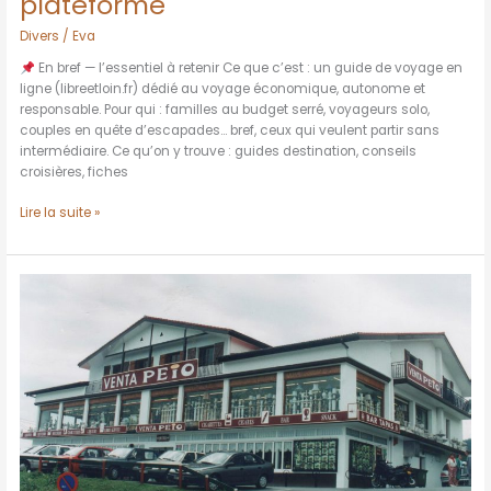
plateforme
Divers
/
Eva
En bref — l’essentiel à retenir Ce que c’est : un guide de voyage en
ligne (libreetloin.fr) dédié au voyage économique, autonome et
responsable. Pour qui : familles au budget serré, voyageurs solo,
couples en quête d’escapades… bref, ceux qui veulent partir sans
intermédiaire. Ce qu’on y trouve : guides destination, conseils
croisières, fiches
Lire la suite »
Que
ramener
de
Dancharia
?
Le
guide
malin