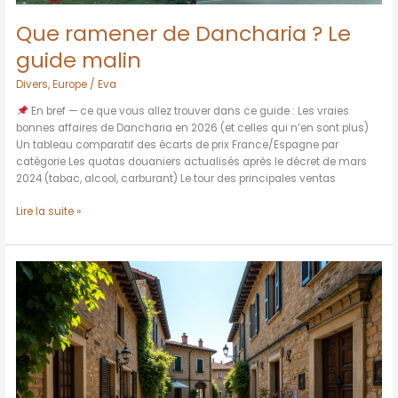
Que ramener de Dancharia ? Le
guide malin
Divers
,
Europe
/
Eva
En bref — ce que vous allez trouver dans ce guide : Les vraies
bonnes affaires de Dancharia en 2026 (et celles qui n’en sont plus)
Un tableau comparatif des écarts de prix France/Espagne par
catégorie Les quotas douaniers actualisés après le décret de mars
2024 (tabac, alcool, carburant) Le tour des principales ventas
Lire la suite »
Village
Pietra
d’Alba
:
Existe-
t-
il
vraiment