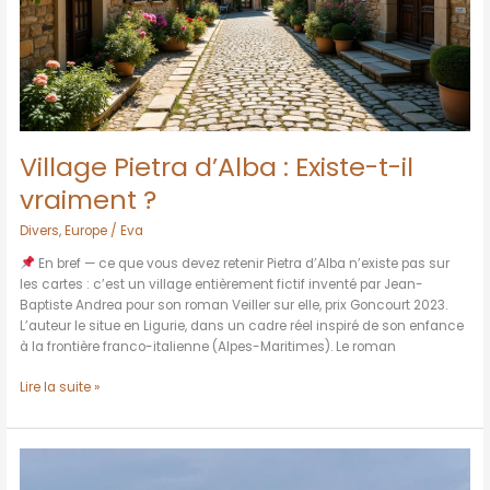
?
Village Pietra d’Alba : Existe-t-il
vraiment ?
Divers
,
Europe
/
Eva
En bref — ce que vous devez retenir Pietra d’Alba n’existe pas sur
les cartes : c’est un village entièrement fictif inventé par Jean-
Baptiste Andrea pour son roman Veiller sur elle, prix Goncourt 2023.
L’auteur le situe en Ligurie, dans un cadre réel inspiré de son enfance
à la frontière franco-italienne (Alpes-Maritimes). Le roman
Lire la suite »
Villages
abandonnés