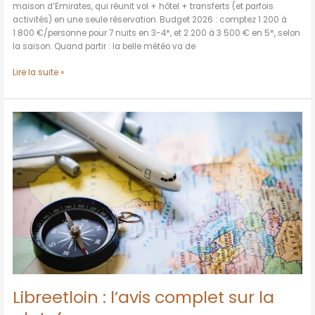
maison d’Emirates, qui réunit vol + hôtel + transferts (et parfois
activités) en une seule réservation. Budget 2026 : comptez 1 200 à
1 800 €/personne pour 7 nuits en 3-4*, et 2 200 à 3 500 € en 5*, selon
la saison. Quand partir : la belle météo va de
Lire la suite »
Libreetloin
:
l’avis
complet
sur
la
plateforme
Libreetloin : l’avis complet sur la