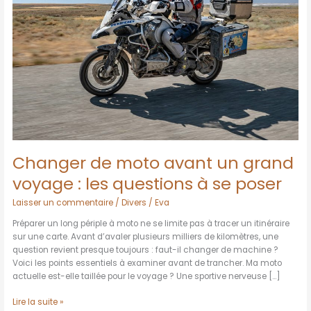
voyage
:
les
questions
à
se
poser
Changer de moto avant un grand
voyage : les questions à se poser
Laisser un commentaire
/
Divers
/
Eva
Préparer un long périple à moto ne se limite pas à tracer un itinéraire
sur une carte. Avant d’avaler plusieurs milliers de kilomètres, une
question revient presque toujours : faut-il changer de machine ?
Voici les points essentiels à examiner avant de trancher. Ma moto
actuelle est-elle taillée pour le voyage ? Une sportive nerveuse […]
Lire la suite »