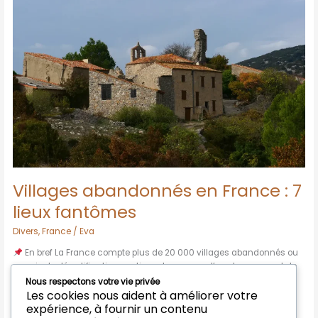
en
France
:
7
lieux
fantômes
Villages abandonnés en France : 7
lieux fantômes
Divers
,
France
/
Eva
En bref La France compte plus de 20 000 villages abandonnés ou
en voie de désertification, vestiges de guerres, d’exodes ruraux et de
catastrophes Certains sont devenus des lieux de mémoire officiels
Nous respectons votre vie privée
Les cookies nous aident à améliorer votre
(Oradour-sur-Glane), d’autres ont été engloutis sous des barrages
expérience, à fournir un contenu
(Tignes, Savines) Les Alpes et le Massif central concentrent la